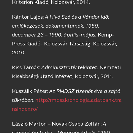
Kriterion Kiadó, Kolozsvár, 2014.
Kántor Lajos:
A Hívó Szó és a Vándor idő:
emlékezések, dokumentumok. 1989.
december 23.– 1990. április-május.
Komp-
Press Kiadó- Kolozsvár Társaság, Kolozsvár,
2010.
Kiss Tamás:
Adminisztratív tekintet.
Nemzeti
Kisebbségkutató Intézet, Kolozsvár, 2011.
Kuszálik Péter:
Az RMDSZ tizenöt éve a sajtó
tükrében
.
http://rmdszkronologia.adatbank.tra
nsindex.ro/
László Márton – Novák Csaba Zoltán:
A
szabadság terhe – Marosvásárhely, 1990.