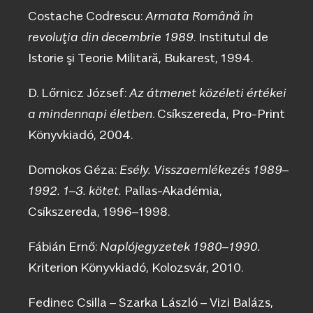
Costache Codrescu:
Armata Română în
revoluţia din decembrie 1989
. Institutul de
Istorie şi Teorie Militară, Bukarest, 1994.
D. Lőrnicz József:
Az átmenet közéleti értékei
a mindennapi életben
. Csíkszereda, Pro-Print
Könyvkiadó, 2004.
Domokos Géza:
Esély. Visszaemlékezés 1989–
1992. 1–3. kötet.
Pallas-Akadémia,
Csíkszereda, 1996–1998.
Fábián Ernő:
Naplójegyzetek 1980–1990.
Kriterion Könyvkiadó, Kolozsvár, 2010.
Fedinec Csilla – Szarka László – Vizi Balázs,