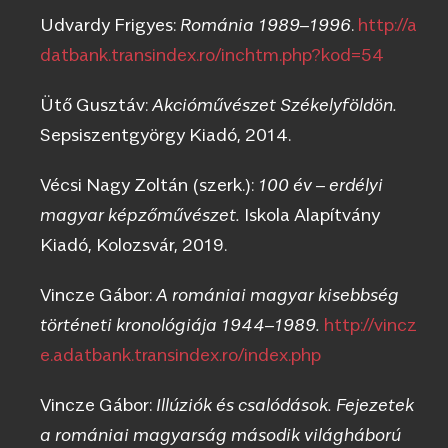
Udvardy Frigyes:
Románia 1989–1996
.
http://a
datbank.transindex.ro/inchtm.php?kod=54
Ütő Gusztáv:
Akcióművészet Székelyföldön.
Sepsiszentgyörgy Kiadó, 2014.
Vécsi Nagy Zoltán (szerk.):
100 év – erdélyi
magyar képzőművészet.
Iskola Alapítvány
Kiadó, Kolozsvár, 2019.
Vincze Gábor:
A romániai magyar kisebbség
történeti kronológiája 1944–1989.
http://vincz
e.adatbank.transindex.ro/index.php
Vincze Gábor:
Illúziók és csalódások. Fejezetek
a romániai magyarság második világháború