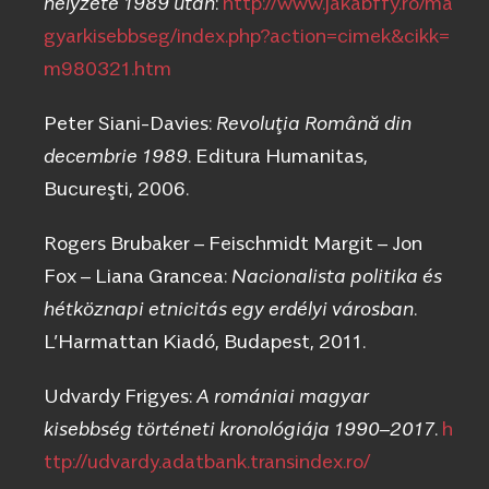
helyzete 1989 után
:
http://www.jakabffy.ro/ma
gyarkisebbseg/index.php?action=cimek&cikk=
m980321.htm
Peter Siani-Davies:
Revoluţia Română din
decembrie 1989
. Editura Humanitas,
Bucureşti, 2006.
Rogers Brubaker – Feischmidt Margit – Jon
Fox – Liana Grancea:
Nacionalista politika és
hétköznapi etnicitás egy erdélyi városban
.
L’Harmattan Kiadó, Budapest, 2011.
Udvardy Frigyes:
A romániai magyar
kisebbség történeti kronológiája 1990–2017
.
h
ttp://udvardy.adatbank.transindex.ro/