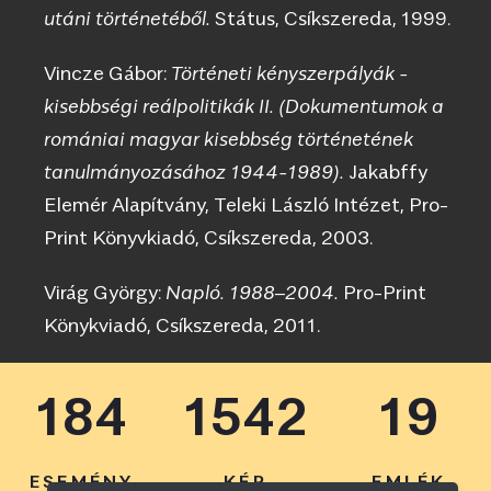
utáni történetéből.
Státus, Csíkszereda, 1999.
Vincze Gábor:
Történeti kényszerpályák -
kisebbségi reálpolitikák II. (Dokumentumok a
romániai magyar kisebbség történetének
tanulmányozásához 1944-1989).
Jakabffy
Elemér Alapítvány, Teleki László Intézet, Pro-
Print Könyvkiadó, Csíkszereda, 2003.
Virág György:
Napló. 1988–2004.
Pro-Print
Könykviadó, Csíkszereda, 2011.
184
1542
19
ESEMÉNY
KÉP
EMLÉK