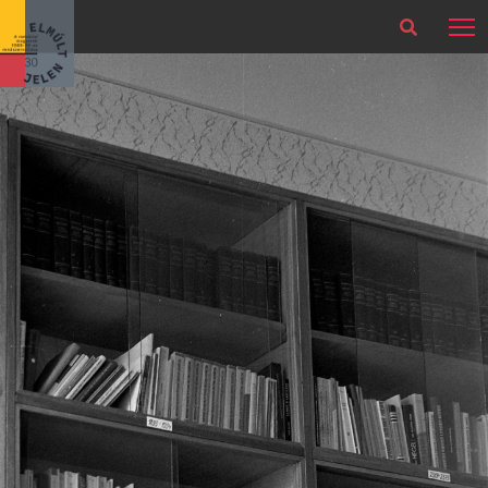
×
Legfrissebb
Bármikor